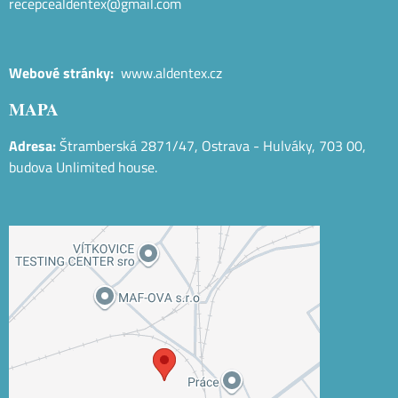
recepcealdentex@gmail.com
Webové stránky:
www.aldentex.cz
MAPA
Adresa:
Štramberská 2871/47, Ostrava - Hulváky, 703 00,
budova Unlimited house.
Externí obsah je blokován Volbami
soukromí
Přejete si načíst externí obsah?
Povolit jednou